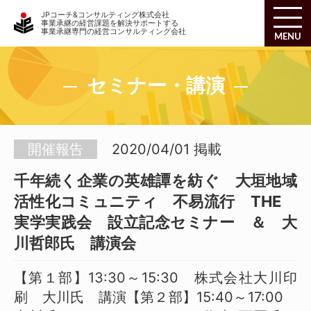
JPコーチ&コンサルティング株式会社
事業承継の経営課題を解決サポートする
事業承継専門の経営コンサルティング会社
MENU
セミナー・講演
千年続く企業の英雄譚を紡ぐ 大垣地域活性化コ
開催報告
2020/04/01 掲載
ミュニティ 不易流行 THE 実学実践会 設立
記念セミナー ＆ 大川哲郎氏 講演会
千年続く企業の英雄譚を紡ぐ 大垣地域
活性化コミュニティ 不易流行 THE
実学実践会 設立記念セミナー ＆ 大
川哲郎氏 講演会
【第１部】13:30～15:30 株式会社大川印
刷 大川氏 講演【第２部】15:40～17:00